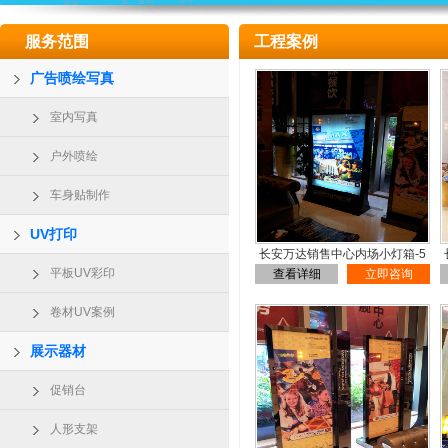
服务范围
工程案例
广告喷绘写真
室内写真
户外喷绘
车身贴制作
UV打印
长安万达销售中心内场小灯箱-5
平板UV彩印
查看详细
立即咨询
卷材UV案例
展示器材
促销台
人形支架