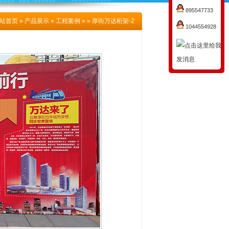
895547733
站首页 » 产品展示 » 工程案例 » » 厚街万达桁架-2
1044554928