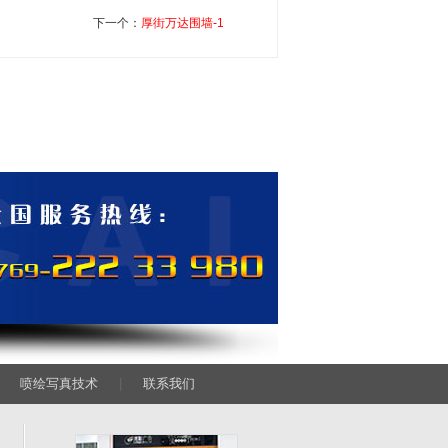
下一个：
厚街万达围墙-1
|
喷绘写真技术
|
联系我们